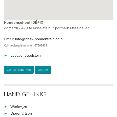
Hondenschool IDÉFIX
Zomerdijk 42B te IJsselstein "Sportpark IJsseloever"
Email:
info@idefix-hondentraining.nl
KvK registratienummer: 67661483
Locatie IJsselstein
Contact opnemen
Locaties
HANDIGE LINKS
Werkwijze
Dierenartsen