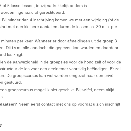
of 5 losse lessen, tenzij nadrukkelijk anders is
worden ingehaald of gerestitueerd.
 Bij minder dan 4 inschrijving komen we met een wijziging (of de
tart met een kleinere aantal en duren de lessen ca. 30 min. per
 minuten per keer. Wanneer er door afmeldingen uit de groep 3
en. Dit i.v.m. alle aandacht die gegeven kan worden en daardoor
nd les krijgt.
dien de aanwezigheid in de groepsles voor de hond zelf of voor de
nstructeur de les voor een deelnemer voortijdig beëindigen. Er zal
inden. De groepscursus kan wel worden omgezet naar een privé
en gestuurd.
en groepscursus mogelijk niet geschikt. Bij twijfel, neem altijd
us.
plaatser?
Neem eerst contact met ons op voordat u zich inschrijft
s?