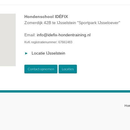
Hondenschool IDÉFIX
Zomerdijk 42B te IJsselstein "Sportpark IJsseloever"
Email:
info@idefix-hondentraining.nl
KvK registratienummer: 67661483
Locatie IJsselstein
Contact opnemen
Locaties
Ho