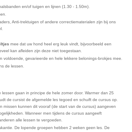
lsbanden en/of tuigen en lijnen (1.30 - 1.50m).
sen.
aders, Anti-trektuigen of andere correctiematerialen zijn bij ons
él.
ltjes
mee dat uw hond heel erg leuk vindt, bijvoorbeeld een
veel kan afleiden zijn deze niet toegestaan.
m voldoende, gevarieerde en hele lekkere belonings-brokjes mee.
ns de lessen.
lessen gaan in principe de hele zomer door. Warmer dan 25
dt de cursist de afgemelde les tegoed en schuift de cursus op.
n missen kunnen dit vooraf (de start van de cursus) aangeven
lmogelijkheden. Wanneer men tijdens de cursus aangeeft
anderen alle lessen te vergoeden.
vakantie. De lopende groepen hebben 2 weken geen les. De