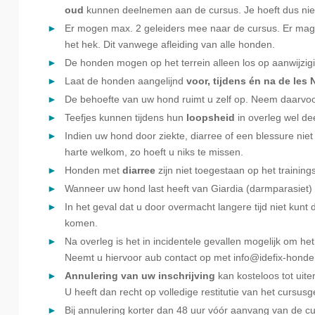
oud
kunnen deelnemen aan de cursus. Je hoeft dus niet
Er mogen max. 2 geleiders mee naar de cursus. Er mag
het hek. Dit vanwege afleiding van alle honden.
De honden mogen op het terrein alleen los op aanwijzigi
Laat de honden aangelijnd
voor, tijdens én na de les 
De behoefte van uw hond ruimt u zelf op. Neem daarvo
Teefjes kunnen tijdens hun
loopsheid
in overleg wel de
Indien uw hond door ziekte, diarree of een blessure nie
harte welkom, zo hoeft u niks te missen.
Honden met
diarree
zijn niet toegestaan op het training
Wanneer uw hond last heeft van Giardia (darmparasiet) 
In het geval dat u door overmacht langere tijd niet kunt
komen.
Na overleg is het in incidentele gevallen mogelijk om he
Neemt u hiervoor aub contact op met info@idefix-honden
Annulering van uw inschrijving
kan kosteloos tot uite
U heeft dan recht op volledige restitutie van het cursusg
Bij annulering korter dan 48 uur vóór aanvang van de cu