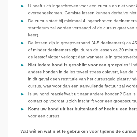
U heeft zich ingeschreven voor een cursus en niet voor 8 
overeengekomen. Gemiste lessen kunnen derhalve niet 
De cursus start bij minimaal 4 ingeschreven deelnemers.
startdatum zal worden vertraagd of de cursus gaat van s
keer).
De lessen zijn in groepsverband (4-5 deelnemers) ca.45
of minder deelnemers zijn, duren de lessen ca.30 minut
de lesstof vlotter verloopt dan wanneer je in groepsverba
Niet iedere hond is geschikt voor een groepsle
s!
In
andere honden in de les teveel stress oplevert, kan de i
in dit geval geen restitutie van het cursusgeld plaatsv
cursus, waarvoor dan een aanvullende factuur zal word
Is uw hond reactief/valt uit naar andere honden? Dan is e
contact op voordat u zich inschrijft voor een groepscurs
Komt uw hond uit het buitenland of heeft u een her
voor een cursus.
Wat wél en wat niet te gebruiken voor tijdens de cursu