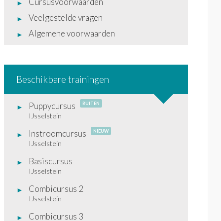
Cursusvoorwaarden
Veelgestelde vragen
Algemene voorwaarden
Beschikbare trainingen
Puppycursus
BUITEN
IJsselstein
Instroomcursus
NIEUW
IJsselstein
Basiscursus
IJsselstein
Combicursus 2
IJsselstein
Combicursus 3