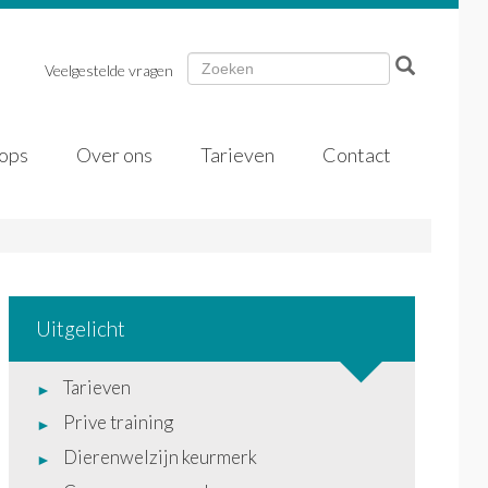
Veelgestelde vragen
ops
Over ons
Tarieven
Contact
Uitgelicht
Tarieven
Prive training
Dierenwelzijn keurmerk