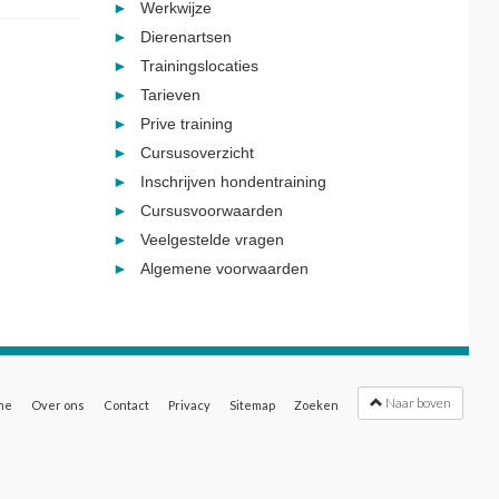
Werkwijze
Dierenartsen
Trainingslocaties
Tarieven
Prive training
Cursusoverzicht
Inschrijven hondentraining
Cursusvoorwaarden
Veelgestelde vragen
Algemene voorwaarden
Naar boven
me
Over ons
Contact
Privacy
Sitemap
Zoeken