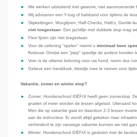
We werken uitsluitend met gewone, niet aansnoerende ha
Wij adviseren een Y-tuig of halsband voor tijdens de les
Slipkettingen, Wurglijnen, Half-Checks, Halti’s, Gentle-le
niet toegestaan
. Een jachtlijn met dubbele stop mag w
Flexi lijnen zijn niet toegestaan.
Voor de oefening “spelen” neemt u
minimaal twee spee
flostouw. Omdat een "piep" speeltje de andere honden te
Voer is de ultieme beloning voor uw hond, neem dus rui
Gelieve een handdoek, kleedje mee te nemen voor tijde
Vakantie, zomer en winter stop?
Zomer; Hondenschool IDÉFIX heeft geen zomerstop. De 
graden of meer worden de lessen afgelast. Uiteraard hou
Men die op vakantie gaat en daardoor 2-3 lessen moete
aan de instructeur. Er wordt altijd gekeken naar inhaa
verhinderd te zijn vanwege vakantie kunnen we niet gar
Winter; Hondenschool IDÉFIX is gesloten met de kerst