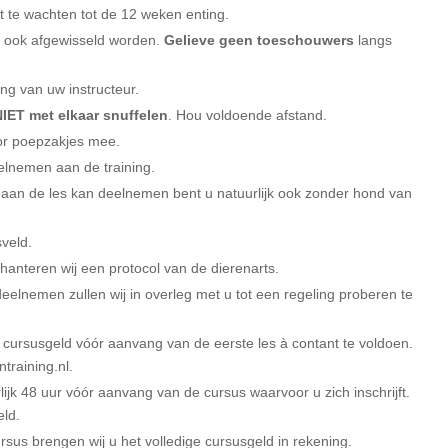
 te wachten tot de 12 weken enting.
 ook afgewisseld worden.
Gelieve geen toeschouwers
langs
ng van uw instructeur.
NIET met elkaar snuffelen
. Hou voldoende afstand.
or poepzakjes mee.
elnemen aan de training.
t aan de les kan deelnemen bent u natuurlijk ook zonder hond van
sveld.
hanteren wij een protocol van de dierenarts.
 deelnemen zullen wij in overleg met u tot een regeling proberen te
t cursusgeld vóór aanvang van de eerste les à contant te voldoen.
training.nl.
rlijk 48 uur vóór aanvang van de cursus waarvoor u zich inschrijft.
eld.
rsus brengen wij u het volledige cursusgeld in rekening.