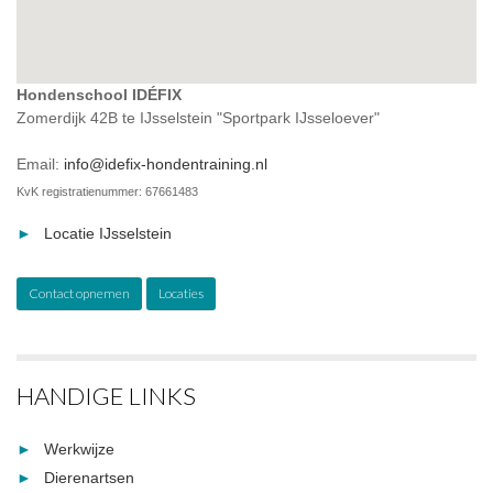
Hondenschool IDÉFIX
Zomerdijk 42B te IJsselstein "Sportpark IJsseloever"
Email:
info@idefix-hondentraining.nl
KvK registratienummer: 67661483
Locatie IJsselstein
Contact opnemen
Locaties
HANDIGE LINKS
Werkwijze
Dierenartsen