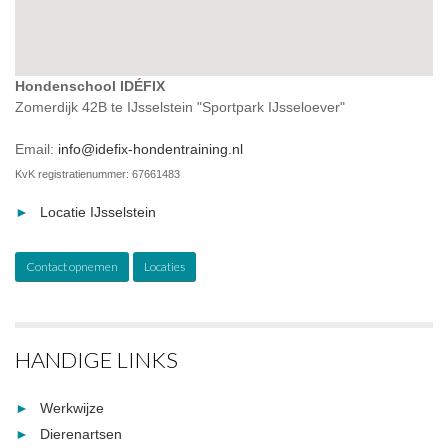
Hondenschool IDÉFIX
Zomerdijk 42B te IJsselstein "Sportpark IJsseloever"
Email:
info@idefix-hondentraining.nl
KvK registratienummer: 67661483
Locatie IJsselstein
Contact opnemen
Locaties
HANDIGE LINKS
Werkwijze
Dierenartsen